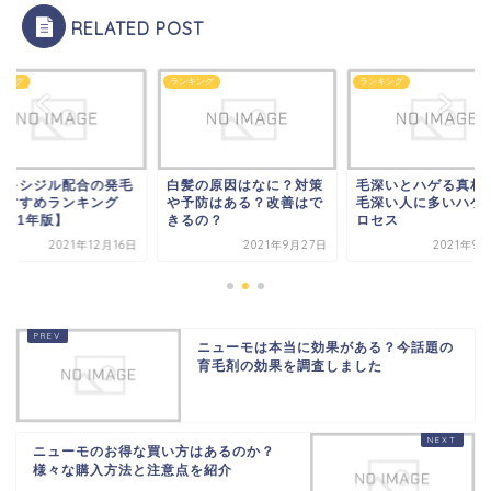
RELATED POST
キング
ランキング
ランキング
ノキシジル配合の発毛
白髪の原因はなに？対策
毛深いとハゲる真相
おすすめランキング
や予防はある？改善はで
毛深い人に多いハゲ
021年版】
きるの？
ロセス
2021年12月16日
2021年9月27日
2021年9
ニューモは本当に効果がある？今話題の
育毛剤の効果を調査しました
ニューモのお得な買い方はあるのか？
様々な購入方法と注意点を紹介