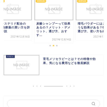
知識
基礎知識
基礎知識
ィナステリド配合の
炭酸シャンプーって効果
増毛パウダーにはど
GA治療薬の買い方を詳
あるの？メリット・デメ
うな効果がある？特
く解説
リット、選び方、おす
選び方、使い方を紹
す...
2021年12月16日
2021年12
2021年12月14日
育毛メソセラピーとは？その特徴や効
果、気になる費用などを徹底解説