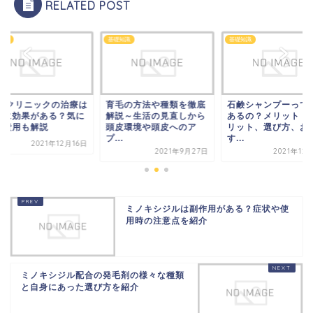
RELATED POST
知識
基礎知識
基礎知識
GAクリニックの治療は
育毛の方法や種類を徹底
石鹸シャンプーって
実に効果がある？気に
解説～生活の見直しから
あるの？メリット・
る費用も解説
頭皮環境や頭皮へのア
リット、選び方、お
プ...
す...
2021年12月16日
2021年9月27日
2021年12
ミノキシジルは副作用がある？症状や使
用時の注意点を紹介
ミノキシジル配合の発毛剤の様々な種類
と自身にあった選び方を紹介